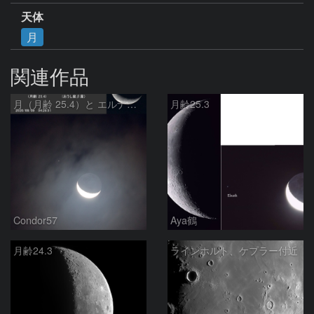
天体
月
関連作品
月（月齢 25.4）と エルナト（おうし座β星）
月齢25.3
Condor57
Aya鶴
月齢24.3
ラインホルト、ケプラー付近