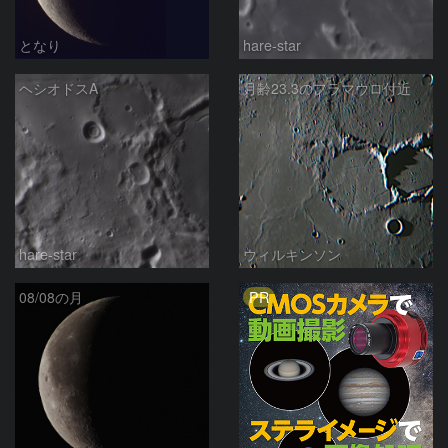
となり
hare-star
ヘシオドスA
月齢23.3のフラマウロ付近
hare-star
ウィルキンソン
PR
08/08の月