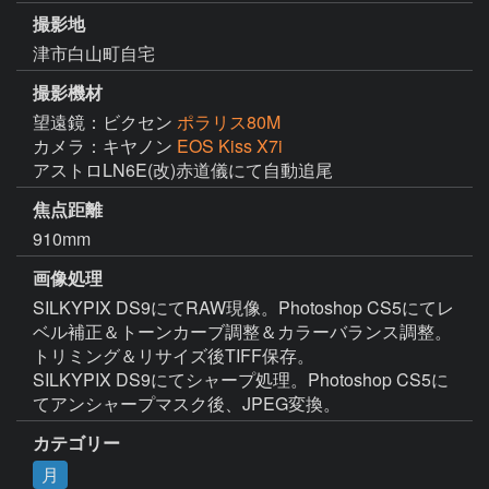
撮影地
津市白山町自宅
撮影機材
望遠鏡：ビクセン
ポラリス80M
カメラ：キヤノン
EOS Kiss X7i
アストロLN6E(改)赤道儀にて自動追尾
焦点距離
910mm
画像処理
SILKYPIX DS9にてRAW現像。Photoshop CS5にてレ
ベル補正＆トーンカーブ調整＆カラーバランス調整。
トリミング＆リサイズ後TIFF保存。

SILKYPIX DS9にてシャープ処理。Photoshop CS5に
てアンシャープマスク後、JPEG変換。
カテゴリー
月