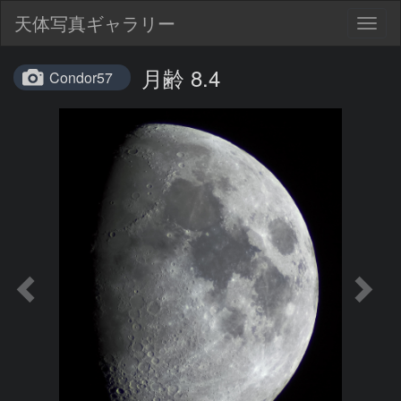
天体写真ギャラリー
Togg
navig
月齢 8.4
Condor57