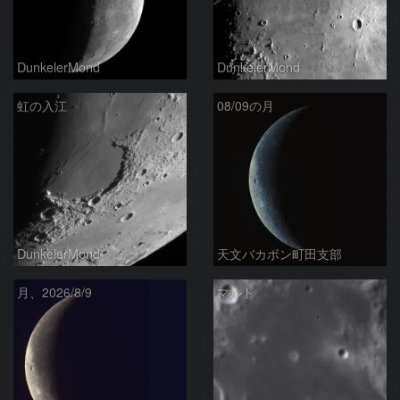
DunkelerMond
DunkelerMond
虹の入江
08/09の月
DunkelerMond
天文バカボン町田支部
月、2026/8/9
マルト