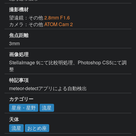
撮影機材
望遠鏡：その他
2.8mm F1.6
カメラ：その他
ATOM Cam 2
焦点距離
3mm
画像処理
StellaImage 9にて比較明処理、Photoshop CS5にて調
整
特記事項
meteor-detectアプリによる自動検出
カテゴリー
星座・星野
流星
天体
流星
おとめ座