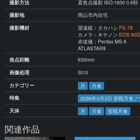
撮影方法
直焦点撮影 ISO:1600 0.6秒
撮影地
岡山市内自宅
撮影機材
望遠鏡：タカハシ
FS-78
カメラ：キヤノン
EOS 90
赤道儀：Pentax MS-5

焦点距離
630mm
画像処理
SI10
カテゴリー
月
月食
特集
2026年3月3日 皆既月食
天体
月
月食
皆既月食
関連作品