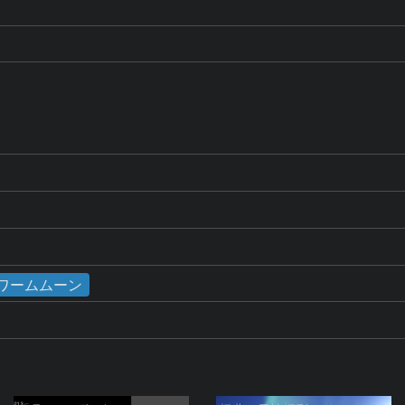
D
／ワームムーン