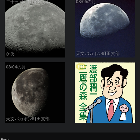
二十三日月(月齢21.4)
08/05の月
かあ
天文バカボン町田支部
PR
08/04の月
天文バカボン町田支部
llow