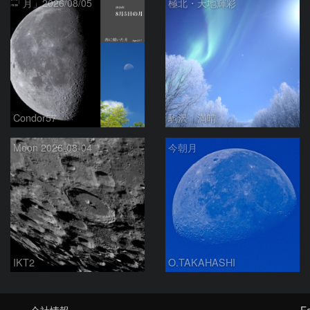
「月」2026/08/05
極北・天地輝彩
Condor57
駒沢 満晴
Moon 2026-08-04
今朝月
IKT2
O.TAKAHASHI
会社情報
Fo