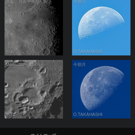
月面「月面中央部」附近
今朝月
かあ
O.TAKAHASHI
Moon 2026-08-04
今朝月
IKT2
O.TAKAHASHI
サイトマップ