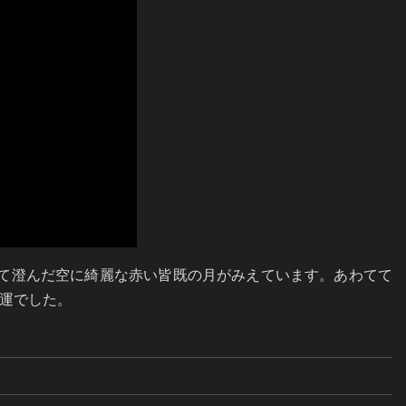
れて澄んだ空に綺麗な赤い皆既の月がみえています。あわてて
運でした。