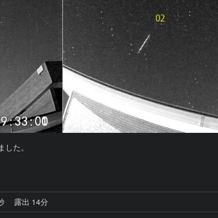
しました。

。
1秒
露出 14分