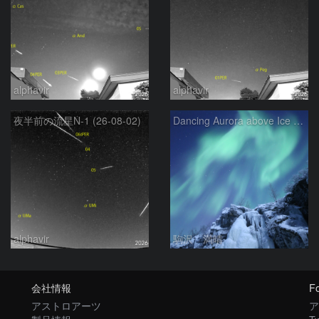
alphavir
alphavir
夜半前の流星N-1 (26-08-02)
Dancing Aurora above Ice Fall
alphavir
駒沢 満晴
会社情報
Fo
アストロアーツ
ア