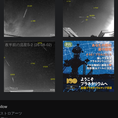
alphavir
alphavir
PR
夜半前の流星S-2 (26-08-02)
alphavir
llow
ストロアーツ