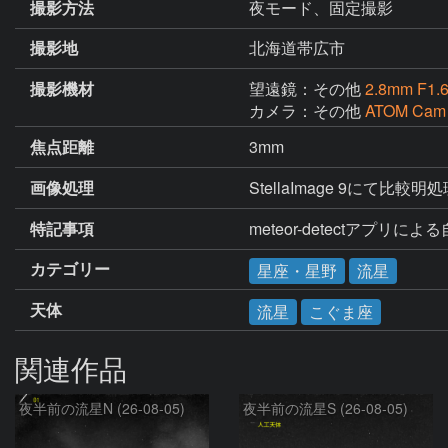
撮影方法
夜モード、固定撮影
撮影地
北海道帯広市
撮影機材
望遠鏡：その他
2.8mm F1.
カメラ：その他
ATOM Cam
焦点距離
3mm
画像処理
StellaImage 9にて比較明
特記事項
meteor-detectアプリに
カテゴリー
星座・星野
流星
天体
流星
こぐま座
関連作品
夜半前の流星N (26-08-05)
夜半前の流星S (26-08-05)