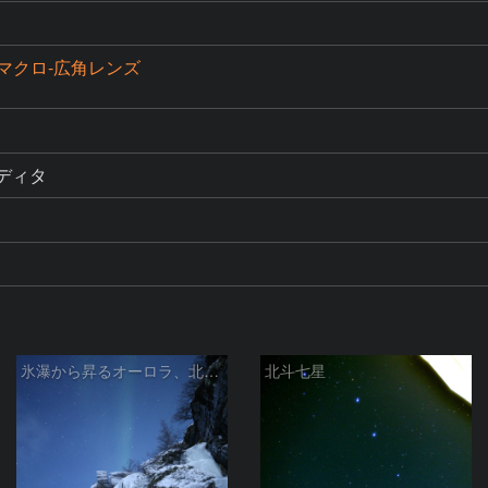
mm マクロ-広角レンズ
エディタ
氷瀑から昇るオーロラ、北斗七星
北斗七星