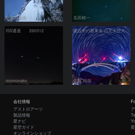
駒沢 満晴
瓜田精一
ISS通過 260312
建設中の新東名 山北天空大橋と北天の日周運動
momonako
佐藤 純哉
会社情報
Fo
アストロアーツ
ア
製品情報
Tw
星ナビ
Y
星空ガイド
星
オンラインショップ