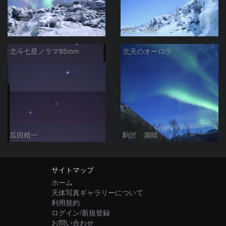
駒沢 満晴
駒沢 満晴
北斗七星ノラマ85mm
北天のオーロラ
瓜田精一
駒沢 満晴
サイトマップ
ホーム
天体写真ギャラリーについて
利用規約
ログイン/新規登録
お問い合わせ