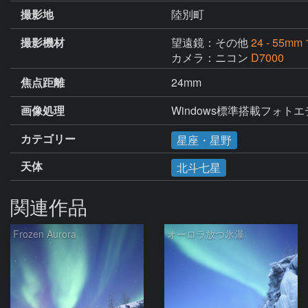
撮影地
陸別町
撮影機材
望遠鏡：その他
24 - 55
カメラ：ニコン
D7000
焦点距離
24mm
画像処理
Windows標準搭載フォト
カテゴリー
星座・星野
天体
北斗七星
関連作品
Frozen Aurora
オーロラ放つ氷瀑