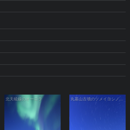
北天稜線のオーロラ
丸墓山古墳のソメイヨシノと北斗七星