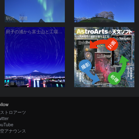
駒沢 満晴
takaoka
PR
田子の浦から富士山と工場夜景と北天の日周運動 静岡県富士市
佐藤 純哉
llow
ストロアーツ
itter
ouTube
空アナウンス