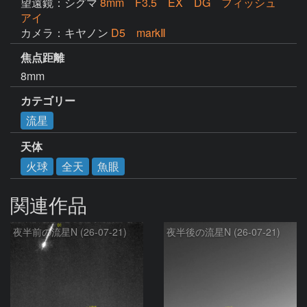
望遠鏡：シグマ
8mm F3.5 EX DG フィッシュ
アイ
カメラ：キヤノン
D5 markⅡ
焦点距離
8mm
カテゴリー
流星
天体
火球
全天
魚眼
関連作品
夜半前の流星N (26-07-21)
夜半後の流星N (26-07-21)