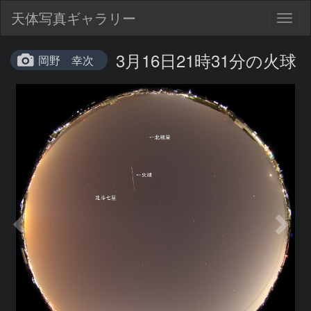
天体写真ギャラリー
Togg
navig
3月16日21時31分の火球
岡野 幸次