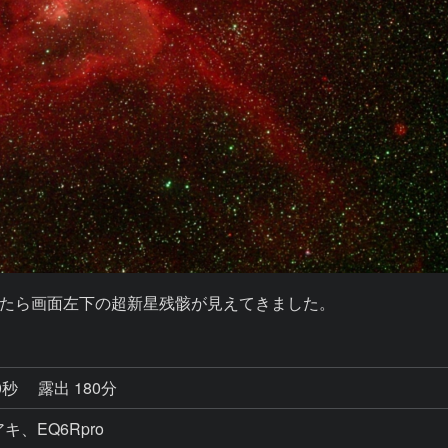
たら画面左下の超新星残骸が見えてきました。
0秒
露出 180分
、EQ6Rpro