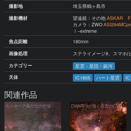
撮影地
埼玉県鶴ヶ島市
撮影機材
望遠鏡：その他
ASKAR F
カメラ：ZWO
ASI294MCpr
ｌ−extreme
焦点距離
180mm
画像処理
ステライメージ9、スマホ(ピ
カテゴリー
星雲・星団・銀河
天体
IC1805
ハート星雲
IC
関連作品
カシオペア座付近の空域 260720
DWARF3が描く星雲の心臓