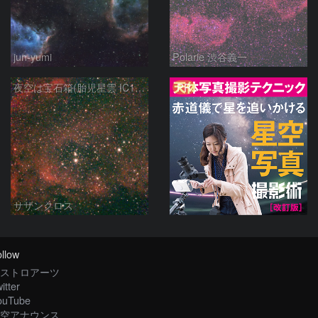
jun-yumi
Polarie 渋谷義一
PR
夜空は宝石箱(胎児星雲 IC1848) Seestar50
サザンクロス
llow
ストロアーツ
itter
ouTube
空アナウンス