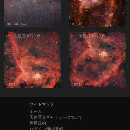
momonako
m_furi
ハート星雲 IC1805
ハート星雲 IC1805
kuma-
kuma-
サイトマップ
ホーム
天体写真ギャラリーについて
利用規約
ログイン/新規登録