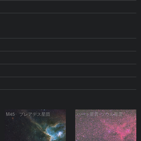
M45 プレアデス星団
ハート星雲･ソウル星雲