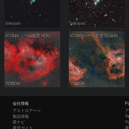
mikoyan
mikoyan
IC1848 ソウル星雲 HOO
IC1805ハート星雲 IC1848ソウル星雲
YONOH
YONOH
会社情報
Fo
アストロアーツ
ア
製品情報
Tw
星ナビ
Y
星空ガイド
星