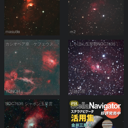
masuda
ｍ2
カシオペア座 ケフェウス座の境界付近 HOO
しゃぼん玉星雲NGC7635
YONOH
川越の星
PR
NGC7635 シャボン玉星雲 カシオペア座