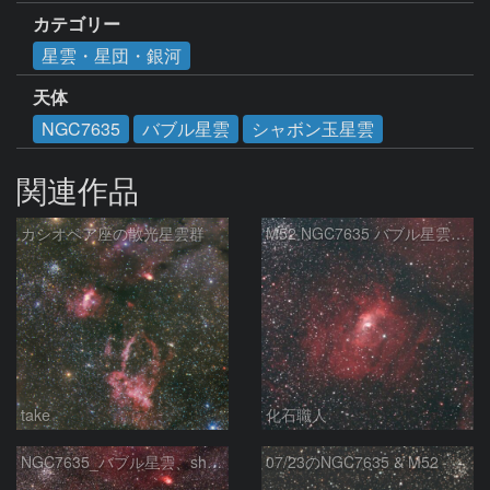
カテゴリー
星雲・星団・銀河
天体
NGC7635
バブル星雲
シャボン玉星雲
関連作品
カシオペア座の散光星雲群
M52 NGC7635 バブル星雲 Sh2-159 カシオペア座
take
化石職人
NGC7635_バブル星雲、sh2-157_くわがた星雲
07/23のNGC7635 & M52