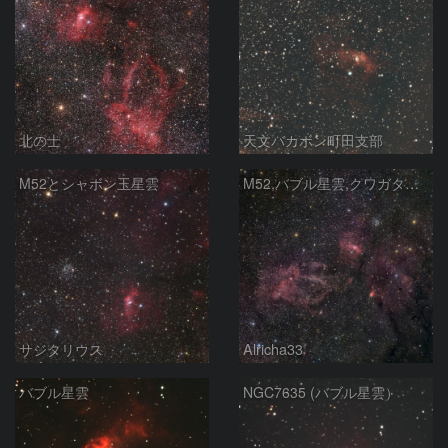
北の士
天文バカボン町田支部
M52とシャボン玉星雲
M52,バブル星雲,クワガタ星雲
サジタリウス
Alricha33
バブル星雲
NGC7635 (バブル星雲）