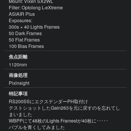
Mount: Vixen SX2WL

Filter: Optolong L-eXtreme

ASIAIR Plus

Exposures:

300s × 40 Lights Frames

50 Dark Frames

50 Flat Frames

100 Bias Frames
焦点距離
1120mm
画像処理
Pixlnsight
特記事項
RS200SSにエクステンダーPH取付け

テストショットしたGain263を元に戻すのを忘れてし
まいました

WBPPにて48枚のLights Framestが40枚に･････

バブルを青くしてみました