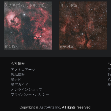
α(デネブ)~γ(サドル)付近 NGC7000 北アメリカ星雲 IC5067~5070 ペリカン星雲 はくちょう座
サドル付近
化石職人
medaka
会社情報
Fo
アストロアーツ
ア
製品情報
Tw
星ナビ
Y
星空ガイド
星
オンラインショップ
プライバシー・ポリシー
Copyright ©
AstroArts Inc
. All rights reserved.