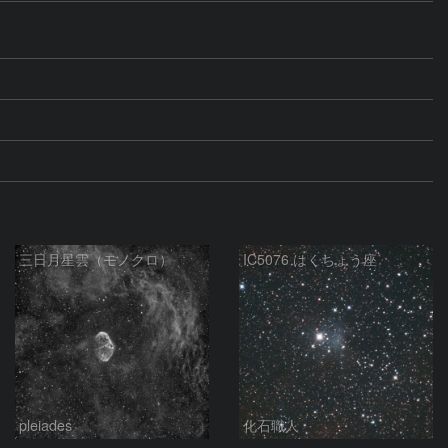
三日月星雲（モノクロ）
IC5076 はくちょう座
pleiades
化石職人