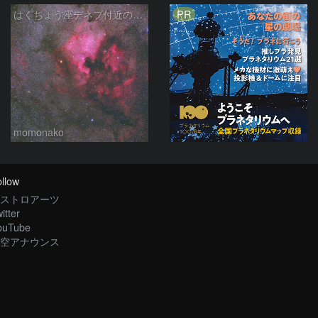
PR
はくちょう座デネブ付近の空域 260720
momonako
llow
ストロアーツ
itter
ouTube
空アナウンス