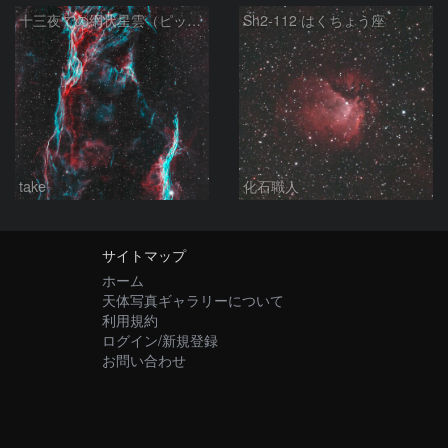
十三夜での網状星雲（ピッカリングの三角）
Sh2-112 はくちょう座
take
化石職人
サイトマップ
ホーム
天体写真ギャラリーについて
利用規約
ログイン/新規登録
お問い合わせ