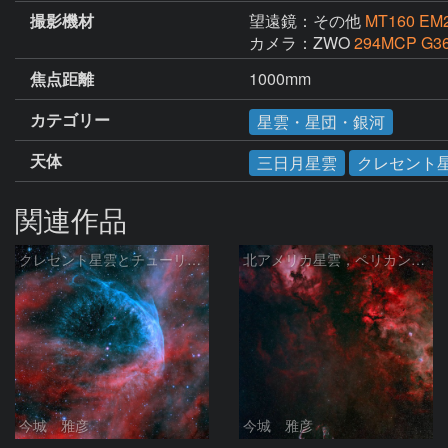
撮影機材
望遠鏡：その他
MT160 EM
カメラ：ZWO
294MCP G
焦点距離
1000mm
カテゴリー
星雲・星団・銀河
天体
三日月星雲
クレセント
関連作品
クレセント星雲とチューリップ星雲の真ん中あたりにある星雲 NGC6883 ???
北アメリカ星雲，ペリカン星雲，サドル付近，クレセント星雲，網状星雲・・・etc
今城 雅彦
今城 雅彦