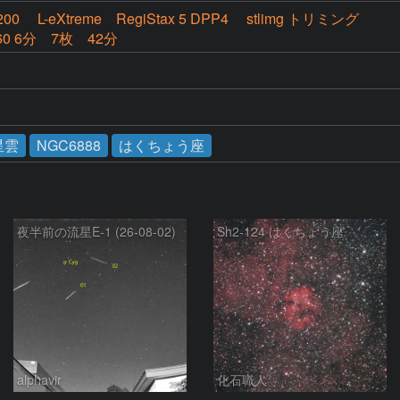
200 L-eXtreme RegiStax 5 DPP4 stlimg トリミング
360 6分 7枚 42分
星雲
NGC6888
はくちょう座
夜半前の流星E-1 (26-08-02)
Sh2-124 はくちょう座
alphavir
化石職人