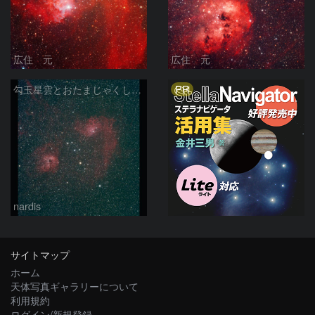
広住 元
広住 元
PR
勾玉星雲とおたまじゃくし星雲 2026/02/14
nardis
サイトマップ
ホーム
天体写真ギャラリーについて
利用規約
ログイン/新規登録