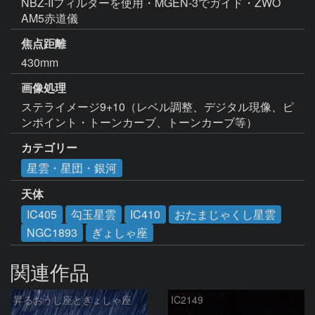
NBZ-IIフィルターを使用・MGEN-3でガイド・ZWO 
AM5赤道儀
焦点距離
430mm
画像処理
ステライメージ9+10（レベル調整、デジタル現像、ピ
ンポイント・トーンカーブ、トーンカーブ等）
カテゴリー
星雲・星団・銀河
天体
IC405
勾玉星雲
IC410
おたまじゃくし星雲
NGC1893
ぎょしゃ座
関連作品
昇るおうし座とぎょしゃ座
IC2149