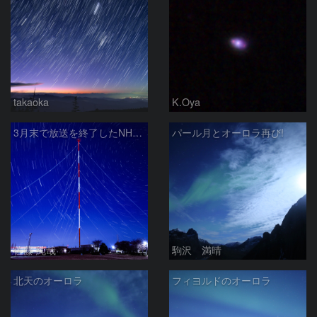
takaoka
K.Oya
3月末で放送を終了したNHKラジオ第2放送の送信アンテナと星空
パール月とオーロラ再び!
佐藤 純哉
駒沢 満晴
北天のオーロラ
フィヨルドのオーロラ