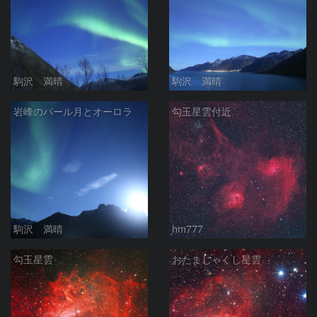
駒沢 満晴
駒沢 満晴
岩峰のパール月とオーロラ
勾玉星雲付近
駒沢 満晴
hm777
勾玉星雲
おたまじゃくし星雲