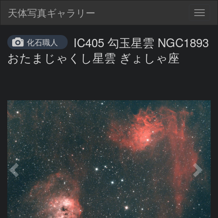
天体写真ギャラリー
Togg
navig
IC405 勾玉星雲 NGC1893
化石職人
おたまじゃくし星雲 ぎょしゃ座