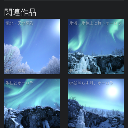
関連作品
極北・天地輝彩
氷瀑、氷柱上に舞うオーロラ
駒沢 満晴
駒沢 満晴
氷柱とオーロラ
峡谷照らす月、オーロラ