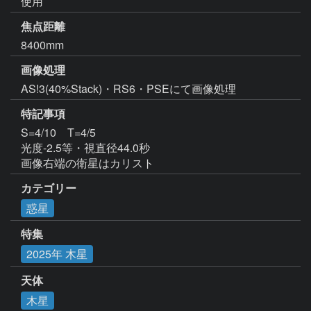
使用
焦点距離
8400mm
画像処理
AS!3(40%Stack)・RS6・PSEにて画像処理
特記事項
S=4/10　T=4/5

光度-2.5等・視直径44.0秒

画像右端の衛星はカリスト
カテゴリー
惑星
特集
2025年 木星
天体
木星