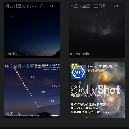
月と惑星のランデブー 2026/06/19
木星 金星 三日月 260618
nardis
momonako
PR
夕空の月と金星・木星・水星の接近 2026/6/18
豊田 敏