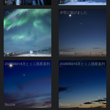
駒沢 満晴
駒沢 満晴
ブレイクアップオーロラ
夕空に並びました
駒沢 満晴
Morimoto
202606018月とミニ惑星直列
202606016月とミニ惑星直列
Nozzie
Nozzie