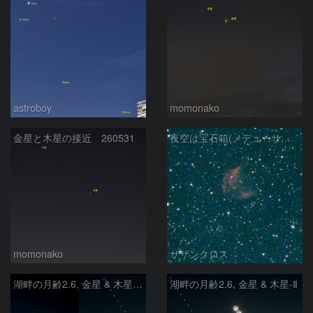
astroboy
momonako
金星と木星の接近 260531
夜空は宝石箱(メデューサ星雲 SH2-274) Seestar50
momonako
サザンクロス
湖畔の月齢2.6, 金星 & 木星 - Ⅲ
湖畔の月齢2.6, 金星 & 木星-Ⅱ