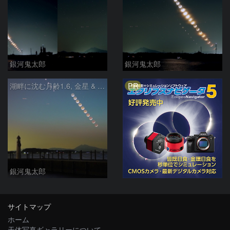
銀河鬼太郎
銀河鬼太郎
PR
湖畔に沈む月齢1.6, 金星 & 木星-Ⅳ
銀河鬼太郎
サイトマップ
ホーム
天体写真ギャラリーについて