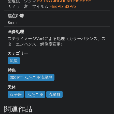
望遠鏡：シグマ
EX DG CIRCULAR FISHEYE
カメラ：富士フイルム
FinePix S3Pro
焦点距離
8mm
画像処理
ステライメージVer4による処理（カラーバランス、ス
ターエンハンス、解像度変更）
カテゴリー
流星
特集
2009年 ふたご座流星群
天体
双子座
ふたご座
流星群
関連作品