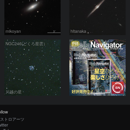
mikoyan
hltanaka
PR
NGC246(どくろ星雲）
川越の星
llow
ストロアーツ
itter