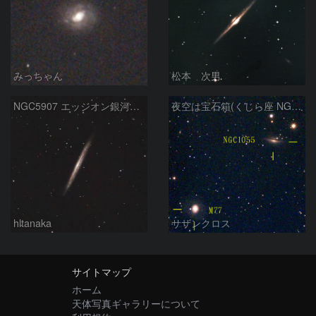
みっちゃん
松本 次男
NGC5907 エッジオン銀河 りゅう座
夜空は宝石箱(くじら座 NGC1055) Seestar50
hltanaka
サザンクロス
サイトマップ
ホーム
天体写真ギャラリーについて