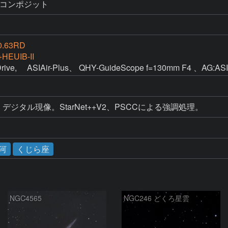
16をコンポジット
0.63RD
HEUIB-II
rive,　 ASIAir-Plus、 QHY-GuideScope f=130mm F4 、AG:AS
デジタル現像。StarNet++V2、PSCCによる強調処理。
河
くじら座
NGC4565
NGC246 どくろ星雲