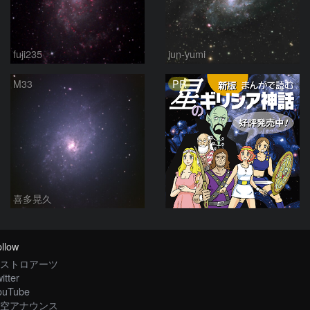
fuji235
jun-yumi
PR
M33
喜多晃久
llow
ストロアーツ
itter
ouTube
空アナウンス