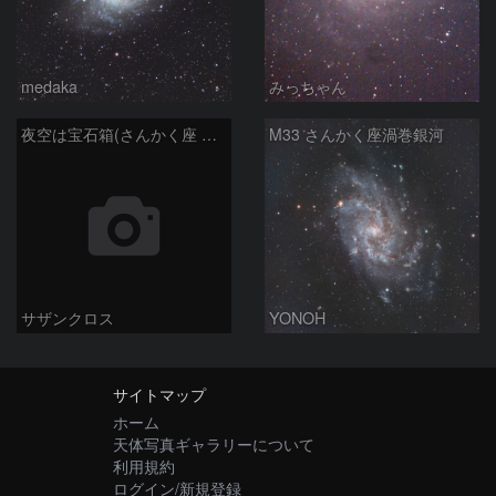
medaka
みっちゃん
夜空は宝石箱(さんかく座 M33) Seestar50
M33 さんかく座渦巻銀河
サザンクロス
YONOH
サイトマップ
ホーム
天体写真ギャラリーについて
利用規約
ログイン/新規登録