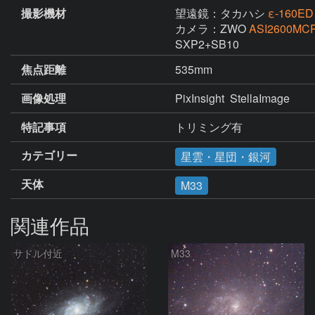
撮影機材
望遠鏡：タカハシ
ε-160ED
カメラ：ZWO
ASI2600MC
SXP2+SB10
焦点距離
535mm
画像処理
PixInsight  StellaImage
特記事項
トリミング有
カテゴリー
星雲・星団・銀河
天体
M33
関連作品
サドル付近
M33