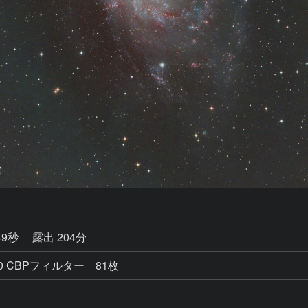
49秒
露出 204分
ain100 CBPフィルター 81枚