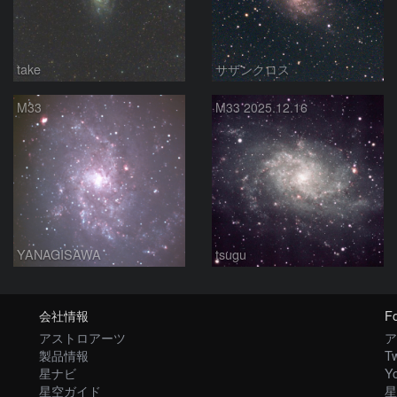
take
サザンクロス
M33
M33 2025.12.16
YANAGISAWA
tsugu
会社情報
Fo
アストロアーツ
ア
製品情報
Tw
星ナビ
Y
星空ガイド
星