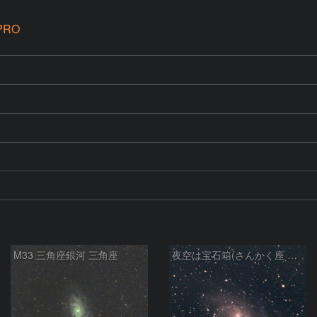
PRO
M33 三角座銀河 三角座
夜空は宝石箱(さんかく座 M33) Seestar50