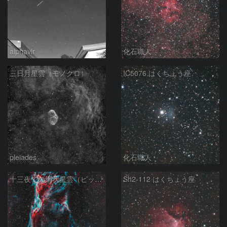
alphavir
化石職人
三日月星雲（モノクロ）
IC5076 はくちょう座
pleiades
化石職人
十三夜での網状星雲（ピッカリングの三角）
Sh2-112 はくちょう座