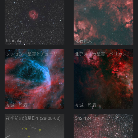
hltanaka
化石職人
クレセント星雲とチューリップ星雲の真ん中あたりにある星雲 NGC6883 ???
北アメリカ星雲，ペリカン星雲，サドル付近，クレセント星雲，網状星雲・・・etc
今城 雅彦
今城 雅彦
夜半前の流星E-1 (26-08-02)
Sh2-124 はくちょう座