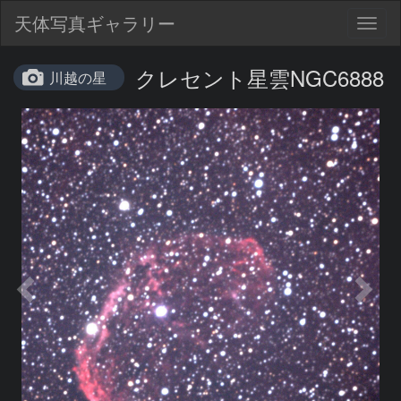
天体写真ギャラリー
Togg
navig
クレセント星雲NGC6888
川越の星