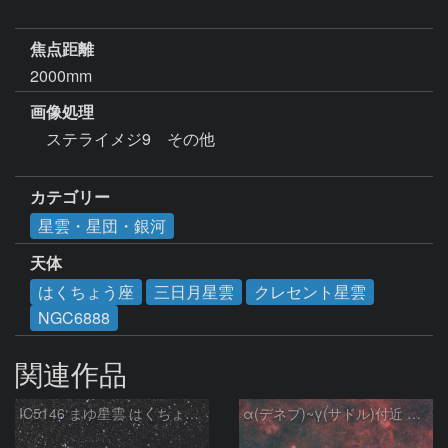
焦点距離
2000mm
画像処理
　ステライメジ9　その他　

カテゴリー
星雲・星団・銀河
天体
はくちょう座
三日月星雲
クレセント星雲
NGC6888
関連作品
IC5146 まゆ星雲 はくちょう座
α(デネブ)~γ(サドル)付近 NGC7000 北アメリカ星雲 IC5067~5070 ペリカン星雲 Sh2-112 はくちょう座