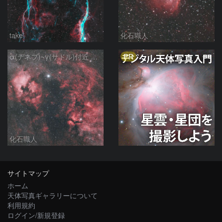
take
化石職人
PR
α(デネブ)~γ(サドル)付近 NGC7000 北アメリカ星雲 IC5067~5070 ペリカン星雲 はくちょう座
化石職人
サイトマップ
ホーム
天体写真ギャラリーについて
利用規約
ログイン/新規登録