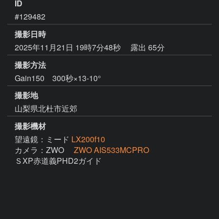
ID
#129482
撮影日時
2025年11月21日 19時7分48秒
露出 65分
撮影方法
Gain150 300秒×13-10°
撮影地
山梨県北杜市近郊
撮影機材
望遠鏡：ミード
LX200f10
カメラ：ZWO
ZWO AIS533MCPRO
ＳXP赤道義PHD2ガイド
