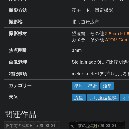
撮影方法
夜モード、固定撮影
撮影地
北海道帯広市
撮影機材
望遠鏡：その他
2.8mm F1.
カメラ：その他
ATOM Cam
焦点距離
3mm
画像処理
StellaImage 9にて比較明
特記事項
meteor-detectアプリに
カテゴリー
星座・星野
流星
天体
流星
しし座流星群
オ
関連作品
夜半前の流星E-1 (26-08-04)
夜半前の流星N (26-08-04)