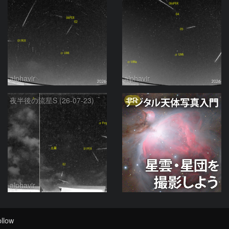
alphavir
alphavir
PR
夜半後の流星S (26-07-23)
alphavir
llow