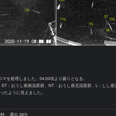
の25コマを処理しました。04:20頃より曇りとなる。

。ST：おうし座南流星群、NT：おうし座北流星群、L：しし座流
ったように見えました。
9秒
露出 38分