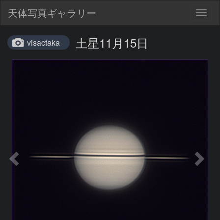
天体写真ギャラリー
Togg
navig
土星11月15日
visactaka