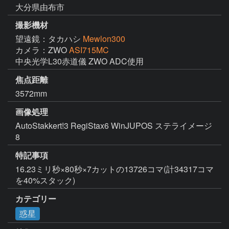
大分県由布市
撮影機材
望遠鏡：タカハシ
Mewlon300
カメラ：ZWO
ASI715MC
中央光学L30赤道儀 ZWO ADC使用
焦点距離
3572mm
画像処理
AutoStakkert!3 RegiStax6 WinJUPOS ステライメージ
8
特記事項
16.23ミリ秒×80秒×7カットの13726コマ(計34317コマ
を40%スタック)
カテゴリー
惑星