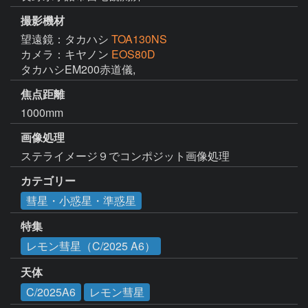
撮影機材
望遠鏡：タカハシ
TOA130NS
カメラ：キヤノン
EOS80D
タカハシEM200赤道儀,
焦点距離
1000mm
画像処理
ステライメージ９でコンポジット画像処理　
カテゴリー
彗星・小惑星・準惑星
特集
レモン彗星（C/2025 A6）
天体
C/2025A6
レモン彗星