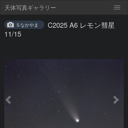
天体写真ギャラリー
Togg
navig
C2025 A6 レモン彗星
Ｓなかやま
11/15