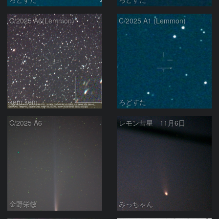
C/2025 A6(Lemmon)
C/2025 A1 (Lemmon)
kem.kem
ろどすた
C/2025 A6
レモン彗星 11月6日
金野栄敏
みっちゃん