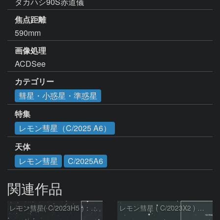
焦点距離
590mm
画像処理
ACDSee
カテゴリー
彗星・小惑星・準惑星
特集
レモン彗星（C/2025 A6）
天体
レモン彗星
C/2025A6
関連作品
レモン彗星( C/2023H5 )：2026/05/20
レモン彗星 ( C/2023X2 ) の予報位置：2026/05/29