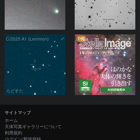
みっちゃん
モンドシャルナ
PR
C/2025 A1 (Lemmon)
ろどすた
サイトマップ
ホーム
天体写真ギャラリーについて
利用規約
ログイン/新規登録