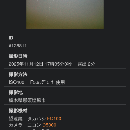
ID
#128811
撮影日時
2025年11月12日 17時35分0秒
露出 2分
撮影方法
ISO400 F5.9ﾚﾃﾞｭｰｻｰ使用
撮影地
栃木県那須塩原市
撮影機材
望遠鏡：タカハシ
FC100
カメラ：ニコン
D5000