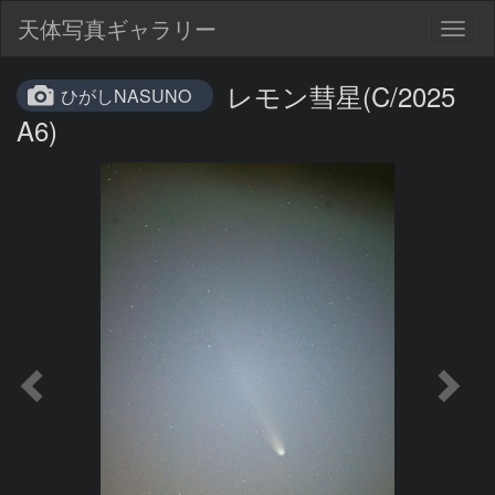
天体写真ギャラリー
Togg
navig
レモン彗星(C/2025
ひがしNASUNO
A6)