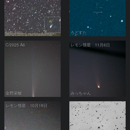
kem.kem
ろどすた
C/2025 A6
レモン彗星 11月6日
金野栄敏
みっちゃん
レモン彗星 10月18日
C/2025 A1 (Lemmon)