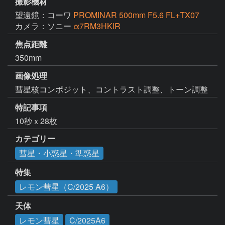
撮影機材
望遠鏡：コーワ
PROMINAR 500mm F5.6 FL+TX07
カメラ：ソニー
α7RM3HKIR
焦点距離
350mm
画像処理
彗星核コンポジット、コントラスト調整、トーン調整
特記事項
10秒ｘ28枚
カテゴリー
彗星・小惑星・準惑星
特集
レモン彗星（C/2025 A6）
天体
レモン彗星
C/2025A6