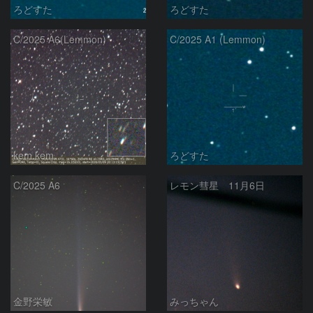
ろどすた
ろどすた
C/2025 A6(Lemmon)
C/2025 A1 (Lemmon)
kem.kem
ろどすた
C/2025 A6
レモン彗星 11月6日
金野栄敏
みっちゃん