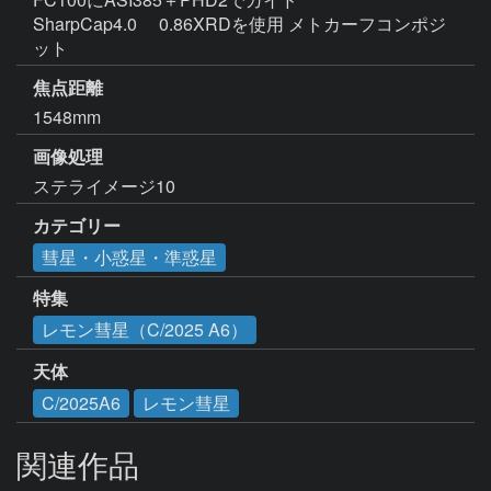
SharpCap4.0 　0.86XRDを使用 メトカーフコンポジ
ット　 
焦点距離
1548mm
画像処理
ステライメージ10
カテゴリー
彗星・小惑星・準惑星
特集
レモン彗星（C/2025 A6）
天体
C/2025A6
レモン彗星
関連作品