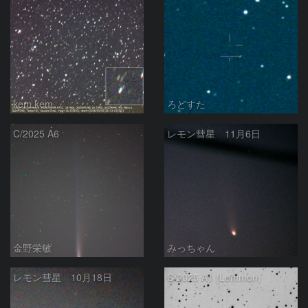
kem.kem
ろどすた
C/2025 A6
レモン彗星 11月6日
金野栄敏
みっちゃん
レモン彗星 10月18日
C/2025 A1 (Lemmon)