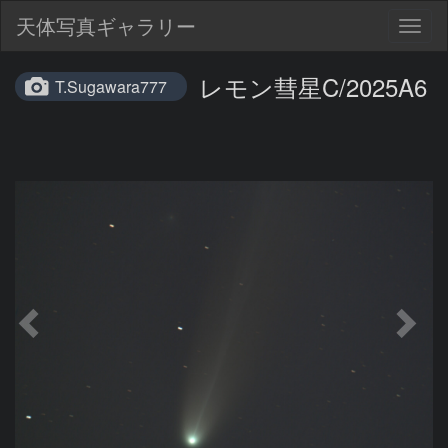
天体写真ギャラリー
Togg
navig
レモン彗星C/2025A6
T.Sugawara777