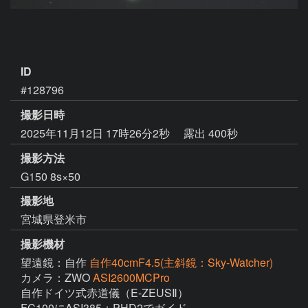
ID
#128796
撮影日時
2025年11月12日 17時26分2秒
露出 400秒
撮影方法
G150 8s×50
撮影地
宮城県登米市
撮影機材
望遠鏡：自作
自作40cmF4.5(主斜鏡：Sky-Watcher)
カメラ：ZWO
ASI2600MCPro
自作ドイツ式赤道儀（E-ZEUSⅡ）

FC100にASI385＋PHD2でガイド
