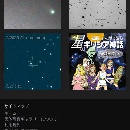
みっちゃん
モンドシャルナ
PR
C/2025 A1 (Lemmon)
ろどすた
サイトマップ
ホーム
天体写真ギャラリーについて
利用規約