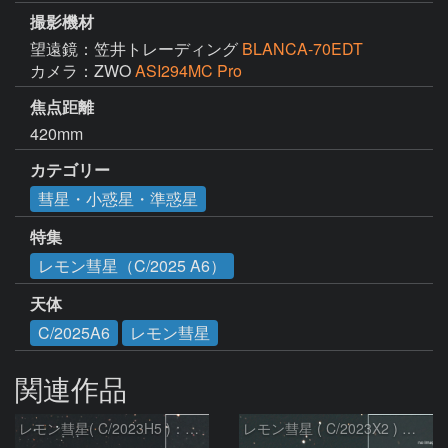
撮影機材
望遠鏡：笠井トレーディング
BLANCA-70EDT
カメラ：ZWO
ASI294MC Pro
焦点距離
420mm
カテゴリー
彗星・小惑星・準惑星
特集
レモン彗星（C/2025 A6）
天体
C/2025A6
レモン彗星
関連作品
レモン彗星( C/2023H5 )：2026/05/20
レモン彗星 ( C/2023X2 ) の予報位置：2026/05/29