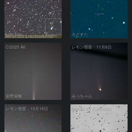
kem.kem
ろどすた
C/2025 A6
レモン彗星 11月6日
金野栄敏
みっちゃん
レモン彗星 10月18日
C/2025 A1 (Lemmon)