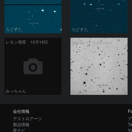
ろどすた
ろどすた
レモン彗星 10月18日
C/2025 A1 (Lemmon)
みっちゃん
モンドシャルナ
会社情報
Fo
アストロアーツ
ア
製品情報
Tw
星ナビ
Y