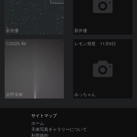
新井優
新井優
C/2025 A6
レモン彗星 11月6日
金野栄敏
みっちゃん
サイトマップ
ホーム
天体写真ギャラリーについて
利用規約