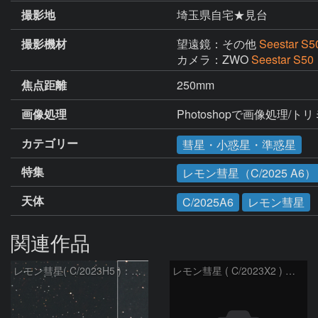
撮影地
埼玉県自宅★見台
撮影機材
望遠鏡：その他
Seestar S5
カメラ：ZWO
Seestar S50
焦点距離
250mm
画像処理
Photoshopで画像処理/ト
カテゴリー
彗星・小惑星・準惑星
特集
レモン彗星（C/2025 A6）
天体
C/2025A6
レモン彗星
関連作品
レモン彗星( C/2023H5 )：2026/05/20
レモン彗星 ( C/2023X2 ) の予報位置：2026/05/29