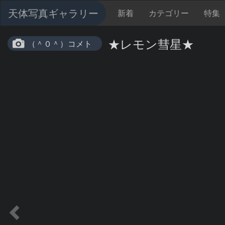
天体写真ギャラリー
新着
カテゴリー
特集
★レモン彗星★
（＾０＾）コメト