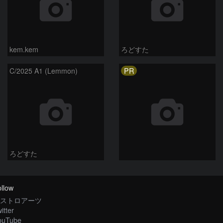
kem.kem
ろどすた
PR
C/2025 A1 (Lemmon)
ろどすた
llow
ストロアーツ
itter
ouTube