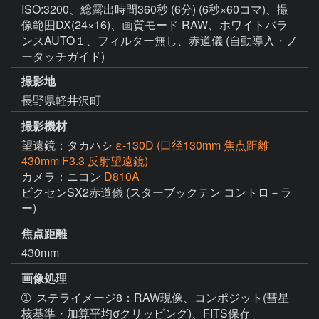
ISO:3200、総露出時間360秒 (6分) (6秒×60コマ)、撮
像範囲DX(24×16)、画質モード RAW、ホワイトバラ
ンスAUTO１、フィルター無し、赤道儀 (自動導入・ノ
ータッチガイド)
撮影地
長野県軽井沢町
撮影機材
望遠鏡：タカハシ
ε-130D (口径130mm 焦点距離
430mm F3.3 反射望遠鏡)
カメラ：ニコン
D810A
ビクセンSX2赤道儀 (スターブックテン コントロ－ラ
ー)
焦点距離
430mm
画像処理
➀  ステライメージ8：RAW現像、コンポジット(彗星
核基準・加算平均σクリッピング)、FITS保存                                       
