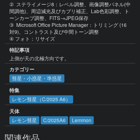
②  ステライメージ8：レベル調整、画像調整パネル(中
間調他)、周辺減光及びカブリ補正、Lab色彩調整、ト
ーンカーブ調整、FITS→JPEG保存

③  Microsoft Office Picture Manager：トリミング (16
対9)、コントラスト及び中間トーン調整

特記事項
上側が天の北極方向です。
カテゴリー
彗星・小惑星・準惑星
特集
レモン彗星（C/2025 A6）
天体
レモン彗星
C/2025A6
Lemmon
関連作品