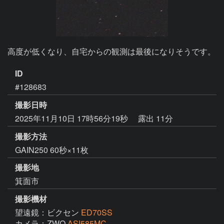
高度が低くなり、自宅からの観測は最後になりそうです。
ID
#128683
撮影日時
2025年11月10日 17時56分19秒
露出 11分
撮影方法
GAIN250 60秒×11枚
撮影地
箕面市
撮影機材
望遠鏡：ビクセン
ED70SS
カメラ：ZWO
ASI585MC