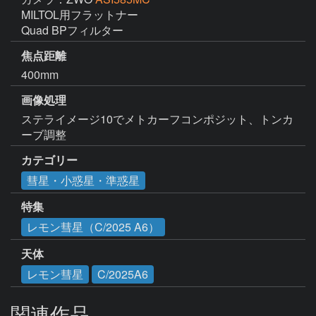
MILTOL用フラットナー

Quad BPフィルター
焦点距離
400mm
画像処理
ステライメージ10でメトカーフコンポジット、トンカ
ーブ調整
カテゴリー
彗星・小惑星・準惑星
特集
レモン彗星（C/2025 A6）
天体
レモン彗星
C/2025A6
関連作品