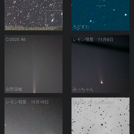
kem.kem
ろどすた
C/2025 A6
レモン彗星 11月6日
金野栄敏
みっちゃん
レモン彗星 10月18日
C/2025 A1 (Lemmon)