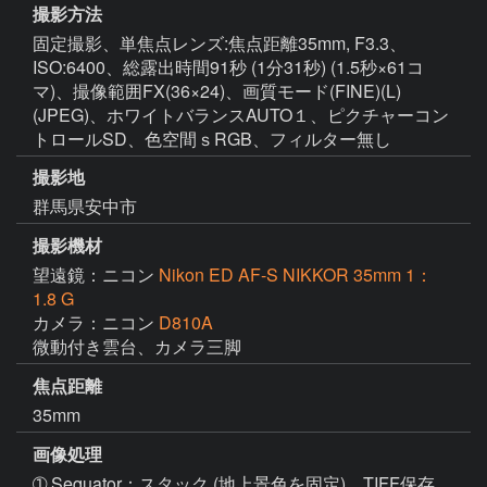
撮影方法
固定撮影、単焦点レンズ:焦点距離35mm, F3.3、
ISO:6400、総露出時間91秒 (1分31秒) (1.5秒×61コ
マ)、撮像範囲FX(36×24)、画質モード(FINE)(L)
(JPEG)、ホワイトバランスAUTO１、ピクチャーコン
トロールSD、色空間ｓRGB、フィルター無し
撮影地
群馬県安中市
撮影機材
望遠鏡：ニコン
Nikon ED AF-S NIKKOR 35mm 1：
1.8 G
カメラ：ニコン
D810A
微動付き雲台、カメラ三脚
焦点距離
35mm
画像処理
➀ Sequator：スタック (地上景色を固定)、TIFF保存                                       
