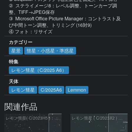
②  ステライメージ8：レベル調整、トーンカーブ調
整、TIFF→JPEG保存

③  Microsoft Office Picture Manager：コントラスト及
び中間トーン調整、トリミング (16対9)

カテゴリー
星景
彗星・小惑星・準惑星
特集
レモン彗星（C/2025 A6）
天体
レモン彗星
C/2025A6
Lemmon
関連作品
レモン彗星( C/2023H5 )：2026/05/20
レモン彗星 ( C/2023X2 ) の予報位置：2026/05/29