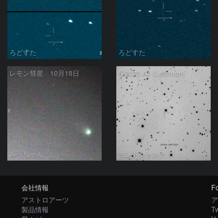
ろどすた
ろどすた
レモン彗星 10月18日
C/2025 A1 (Lemmon)
みっちゃん
モンドシャルナ
会社情報
Fo
アストロアーツ
ア
製品情報
Tw