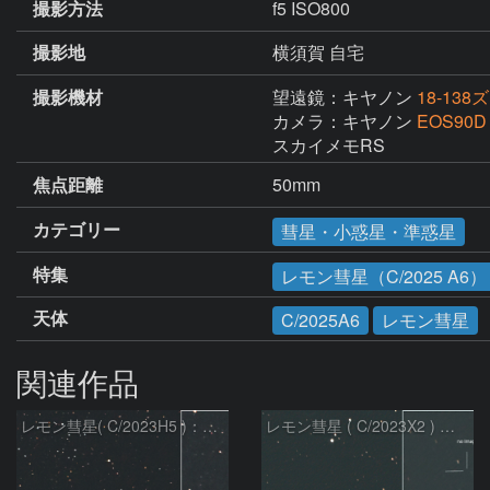
撮影方法
f5 ISO800
撮影地
横須賀 自宅
撮影機材
望遠鏡：キヤノン
18-138
カメラ：キヤノン
EOS90D
スカイメモRS
焦点距離
50mm
カテゴリー
彗星・小惑星・準惑星
特集
レモン彗星（C/2025 A6）
天体
C/2025A6
レモン彗星
関連作品
レモン彗星( C/2023H5 )：2026/05/20
レモン彗星 ( C/2023X2 ) の予報位置：2026/05/29