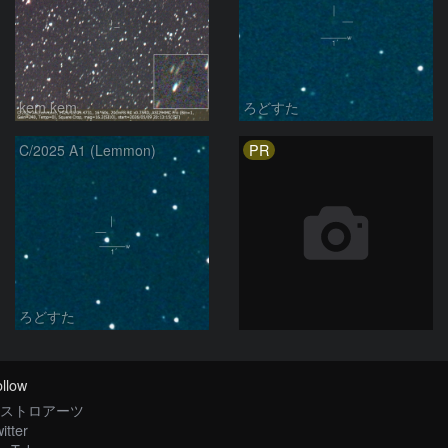
kem.kem
ろどすた
PR
C/2025 A1 (Lemmon)
ろどすた
llow
ストロアーツ
itter