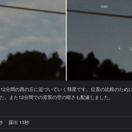
12分間の西の丘に近づいていく彗星です。位置の比較のために
た。また12分間での背景の空の暗さも配慮しました。
0秒
露出 13秒