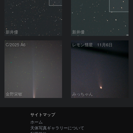
新井優
新井優
C/2025 A6
レモン彗星 11月6日
金野栄敏
みっちゃん
サイトマップ
ホーム
天体写真ギャラリーについて