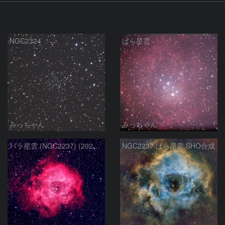
NGC2324
ばら星雲
みっちゃん
みっちゃん
バラ星雲 (NGC2237) (2026/02/15他2夜)
NGC2237 ばら星雲 SHO合成