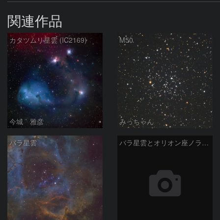
関連作品
カタツムリ星雲 (IC2169)
M50
今城 雅彦
みっちゃん
バラ星雲
バラ星雲とオリオン座ノラマ50mm