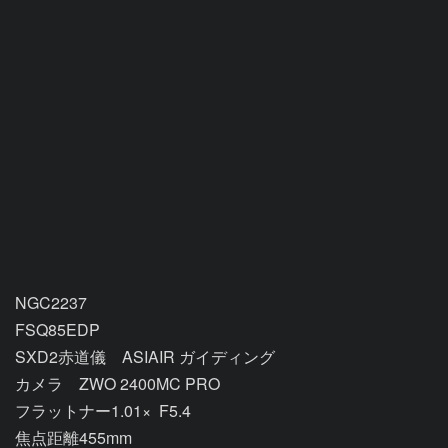
NGC2237

FSQ85EDP

SXD2赤道儀　ASIAIR ガイディング

カメラ　ZWO 2400MC PRO

フラットナー1.01×  F5.4 

焦点距離455mm
