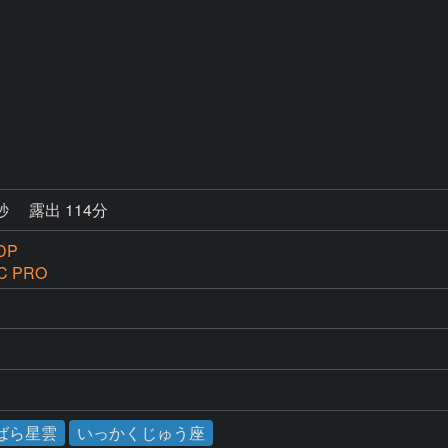
0秒
露出 114分
DP
C PRO
ばら星雲
いっかくじゅう座