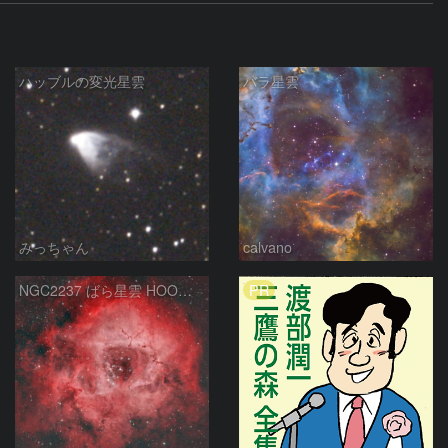
ハッブルの変光星雲
バラ星雲
みっちゃん
calvano
PR
NGC2237 ばら星雲 HOO合成