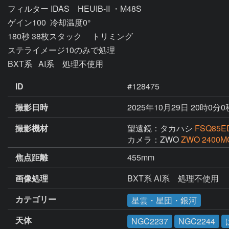
フィルター IDAS　HEUIB-II ・M48S

ゲイン100  冷却温度0°

180秒 38枚スタック　 トリミング

ステライメージ10のみで処理　

BXT系   AI系　処理不使用
ID
#128475
撮影日時
2025年10月29日 20時0分
撮影機材
望遠鏡：タカハシ
FSQ85E
カメラ：ZWO
ZWO 2400M
焦点距離
455mm
画像処理
BXT系 AI系　処理不使用
カテゴリー
星雲・星団・銀河
天体
NGC2237
NGC2244