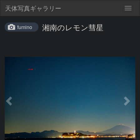
天体写真ギャラリー
Togg
navig
湘南のレモン彗星
fumino