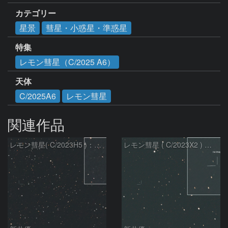
カテゴリー
星景
彗星・小惑星・準惑星
特集
レモン彗星（C/2025 A6）
天体
C/2025A6
レモン彗星
関連作品
レモン彗星( C/2023H5 )：2026/05/20
レモン彗星 ( C/2023X2 ) の予報位置：2026/05/29