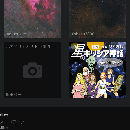
momonako
ninbasu3000
PR
北アメリカとサドル周辺
瓜田精一
llow
ストロアーツ
itter