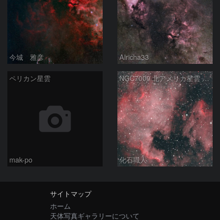
今城 雅彦
Alricha33
ペリカン星雲
NGC7000 北アメリカ星雲 IC5067~5070 ペリカン星雲 はくちょう座
mak-po
化石職人
サイトマップ
ホーム
天体写真ギャラリーについて