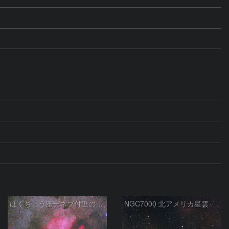
はくちょう座デネブ付近の空域 260720
NGC7000 北アメリカ星雲