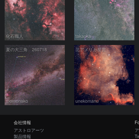
化石職人
takaoka
夏の大三角 260718
北アメリカ星雲
momonako
unekomanu
会社情報
Fo
アストロアーツ
ア
製品情報
Tw