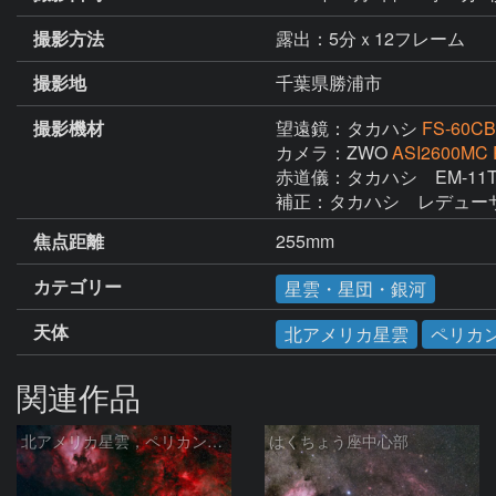
撮影方法
露出：5分ｘ12フレーム
撮影地
千葉県勝浦市
撮影機材
望遠鏡：タカハシ
FS-60CB
カメラ：ZWO
ASI2600MC 
赤道儀：タカハシ　EM-11T3
補正：タカハシ　レデューサー
焦点距離
255mm
カテゴリー
星雲・星団・銀河
天体
北アメリカ星雲
ペリカ
関連作品
北アメリカ星雲，ペリカン星雲，サドル付近，クレセント星雲，網状星雲・・・etc
はくちょう座中心部