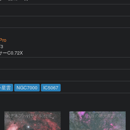
Pro


C0.72X
ン星雲
NGC7000
IC5067
α(デネブ)~γ(サドル)付近 NGC7000 北アメリカ星雲 IC5067~5070 ペリカン星雲 はくちょう座
はくちょう座の散光星雲（１００ｍｍ）