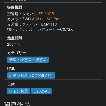
撮影機材
望遠鏡：タカハシ
FS-60CB
カメラ：ZWO
ASI2600MC Pro
赤道儀：タカハシ　EM-11T3

補正：タカハシ　レデューサーC0.72X
焦点距離
255mm
カテゴリー
彗星・小惑星・準惑星
特集
レモン彗星（C/2025 A6）
天体
レモン彗星
C/2025A6
関連作品