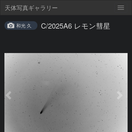
天体写真ギャラリー
Togg
navig
C/2025A6 レモン彗星
和光 久