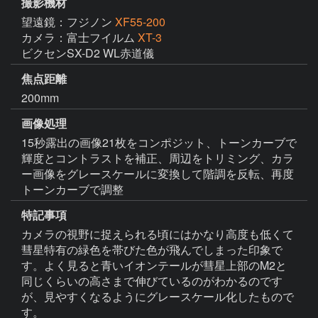
撮影機材
望遠鏡：フジノン
XF55-200
カメラ：富士フイルム
XT-3
ビクセンSX-D2 WL赤道儀
焦点距離
200mm
画像処理
15秒露出の画像21枚をコンポジット、トーンカーブで
輝度とコントラストを補正、周辺をトリミング、カラ
ー画像をグレースケールに変換して階調を反転、再度
トーンカーブで調整
特記事項
カメラの視野に捉えられる頃にはかなり高度も低くて
彗星特有の緑色を帯びた色が飛んでしまった印象で
す。よく見ると青いイオンテールが彗星上部のM2と
同じくらいの高さまで伸びているのがわかるのです
が、見やすくなるようにグレースケール化したもので
す。