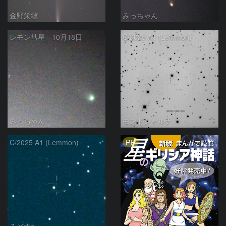
金野栄敏
みっちゃん
レモン彗星 10月18日
C/2025 A1 (Lemmon)
みっちゃん
モンドシャルナ
PR
C/2025 A1 (Lemmon)
ろどすた