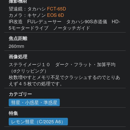
撮影機材
望遠鏡：タカハシ
FCT-65D
カメラ：キヤノン
EOS 6D
IR改造　FUレデューサー　タカハシ90S赤道儀　HD-
5モータードライブ　ノータッチガイド
焦点距離
260mm
画像処理
ステライメージ１０　ダーク・フラット・加算平均
（σクリッピング）

枚数増やすとメモリ不足でクラッシュするのでとりあ
えず４５枚での処理です。
カテゴリー
彗星・小惑星・準惑星
特集
レモン彗星（C/2025 A6）