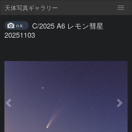
天体写真ギャラリー
Togg
navig
C/2025 A6 レモン彗星
n-k
20251103