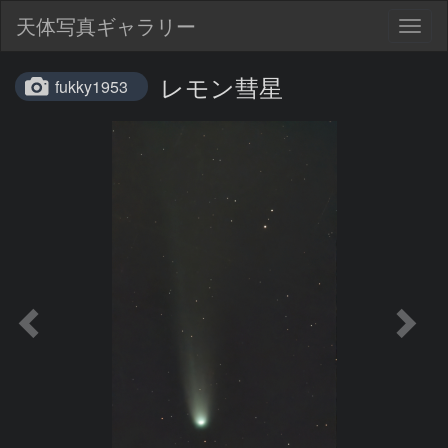
天体写真ギャラリー
Togg
navig
レモン彗星
fukky1953