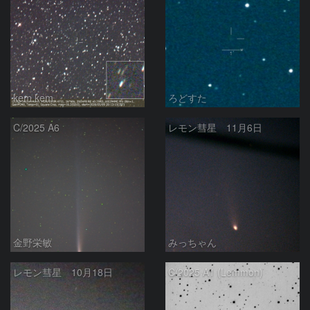
kem.kem
ろどすた
C/2025 A6
レモン彗星 11月6日
金野栄敏
みっちゃん
レモン彗星 10月18日
C/2025 A1 (Lemmon)