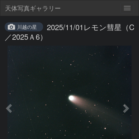
天体写真ギャラリー
Togg
navig
2025/11/01レモン彗星（C
川越の星
／2025Ａ6）