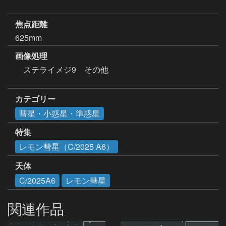
焦点距離
625mm
画像処理
　ステライメジ9　その他　

カテゴリー
彗星・小惑星・準惑星
特集
レモン彗星（C/2025 A6）
天体
C/2025A6
レモン彗星
関連作品