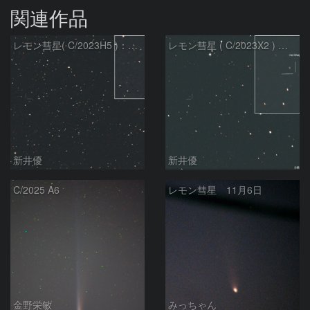
関連作品
レモン彗星( C/2023H5 )：2026/05/20
レモン彗星 ( C/2023X2 ) の予報位置：2026/05/29
新井優
新井優
C/2025 A6
レモン彗星 11月6日
金野栄敏
みっちゃん