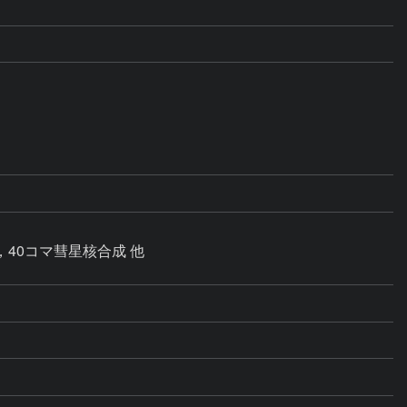
，40コマ彗星核合成 他
