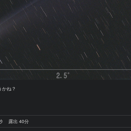
かね？

0秒
露出 40分