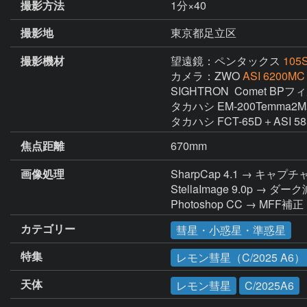
撮影方法
1分×40
撮影地
東京都足立区
撮影機材
望遠鏡：ペンタックス
105
カメラ：ZWO
ASI 6200MC
SIGHTRON  Comet BPフ
タカハシ EM-200Temma2
タカハシ FCT-65D＋ASI
焦点距離
670mm
画像処理
SharpCap 4.1 → キャプチ
StellaImage 9.0
Photoshop CC → M
カテゴリー
彗星・小惑星・準惑星
特集
レモン彗星（C/2025 A6）
天体
レモン彗星
C/2025A6