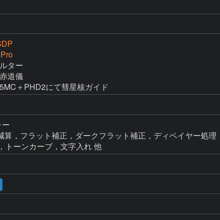
SDP
 Pro
ィルター

M赤道儀

 585MC＋PHD2にて彗星核ガイド
ャー

p → ダーク減算，フラット補正，ダークフラット補正，ディベイヤー処理
FF補正，トーンカーブ，文字入れ 他