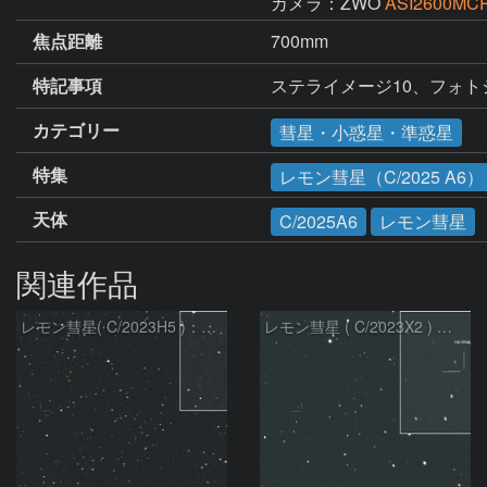
カメラ：ZWO
ASI2600MCP
焦点距離
700mm
特記事項
ステライメージ10、フォトシ
カテゴリー
彗星・小惑星・準惑星
特集
レモン彗星（C/2025 A6）
天体
C/2025A6
レモン彗星
関連作品
レモン彗星( C/2023H5 )：2026/05/20
レモン彗星 ( C/2023X2 ) の予報位置：2026/05/29