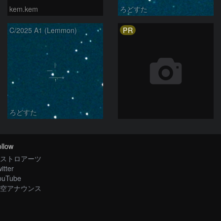
kem.kem
ろどすた
PR
C/2025 A1 (Lemmon)
ろどすた
llow
ストロアーツ
itter
ouTube
空アナウンス