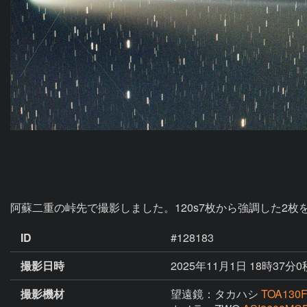
阿蘇二重の峠先で撮影しました。120s7枚から強調した2
ID
#128183
撮影日時
2025年11月1日 18時37分0
撮影機材
望遠鏡：タカハシ
TOA13