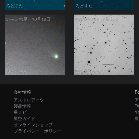
ろどすた
ろどすた
レモン彗星 10月18日
C/2025 A1 (Lemmon)
みっちゃん
モンドシャルナ
会社情報
Fo
アストロアーツ
ア
製品情報
Tw
星ナビ
Y
星空ガイド
星
オンラインショップ
プライバシー・ポリシー