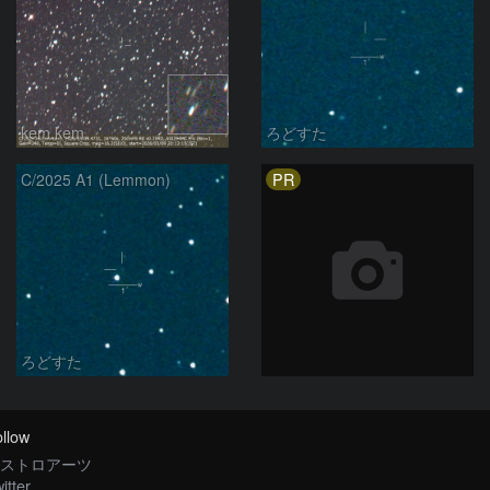
kem.kem
ろどすた
PR
C/2025 A1 (Lemmon)
ろどすた
llow
ストロアーツ
itter