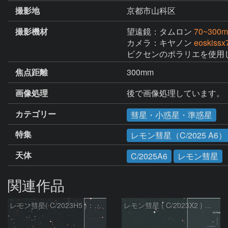
撮影地
京都市山科区
撮影機材
望遠鏡：タムロン
70~300
カメラ：キヤノン
eoskissx
ビクセンのポラリエを使用
焦点距離
300mm
画像処理
後で画像処理しています。
カテゴリー
彗星・小惑星・準惑星
特集
レモン彗星（C/2025 A6）
天体
C/2025A6
レモン彗星
関連作品
レモン彗星( C/2023H5 )：2026/05/20
レモン彗星 ( C/2023X2 ) の予報位置：2026/05/29