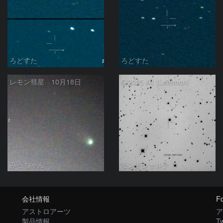
ろどすた
ろどすた
レモン彗星 10月18日
C/2025 A1 (Lemmon)
みっちゃん
モンドシャルナ
会社情報
Fo
アストロアーツ
ア
製品情報
Tw