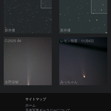
新井優
新井優
C/2025 A6
レモン彗星 11月6日
金野栄敏
みっちゃん
サイトマップ
ホーム
天体写真ギャラリーについて