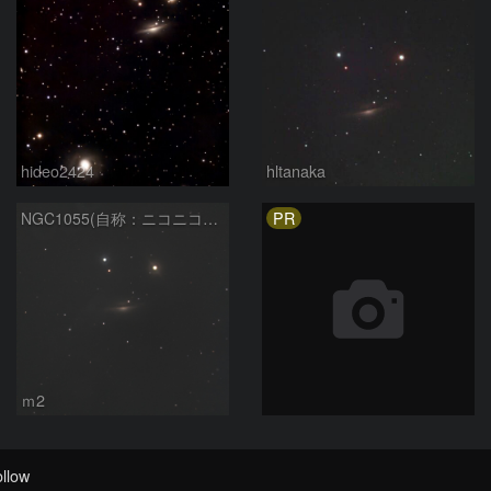
hideo2424
hltanaka
PR
NGC1055(自称：ニコニコマーク銀河）
ｍ2
llow