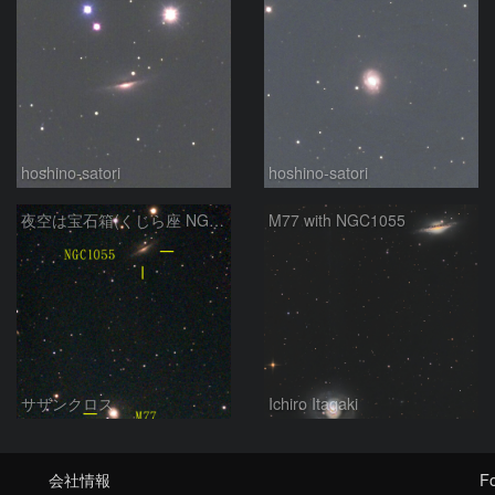
hoshino-satori
hoshino-satori
夜空は宝石箱(くじら座 NGC1055) Seestar50
M77 with NGC1055
サザンクロス
Ichiro Itagaki
会社情報
Fo