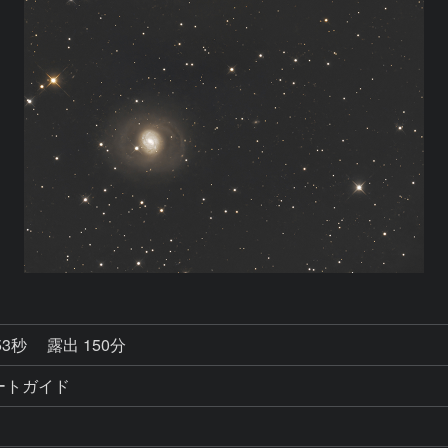
53秒
露出 150分
オートガイド