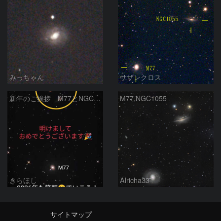
みっちゃん
サザンクロス
新年のご挨拶 M77とNGC1055
M77,NGC1055
きらほし
Alricha33
サイトマップ