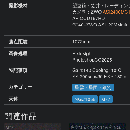
撮影機材
望遠鏡：笠井トレーディン
カメラ：ZWO
ASI2400MC
AP CCDT67RD

GT40+ZWO ASI120MMmini+
焦点距離
1072mm
画像処理
PixInsight

PhotoshopCC2025
特記事項
Gain:140 Cooling:-10℃ 

SS:300sec×30 EXP:150m
カテゴリー
星雲・星団・銀河
天体
NGC1055
M77
関連作品
M77
夜空は宝石箱(くじら座 NGC1055) Seestar50