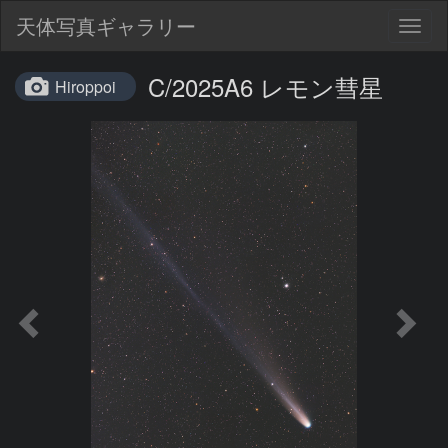
天体写真ギャラリー
Togg
navig
C/2025A6 レモン彗星
Hiroppoi