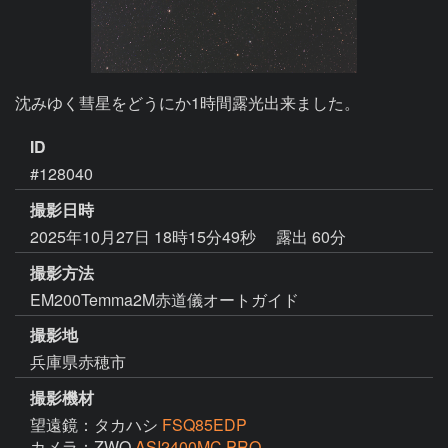
沈みゆく彗星をどうにか1時間露光出来ました。
ID
#128040
撮影日時
2025年10月27日 18時15分49秒
露出 60分
撮影方法
EM200Temma2M赤道儀オートガイド
撮影地
兵庫県赤穂市
撮影機材
望遠鏡：タカハシ
FSQ85EDP
カメラ：ZWO
ASI2400MC PRO