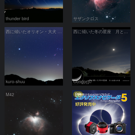
thunder bird
サザンクロス
西に傾いたオリオン・大犬 (2026/04/21)
西に傾いた冬の星座 月と金星＆木星
kuro-shuu
Condor57
PR
M42