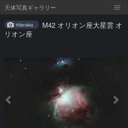
天体写真ギャラリー
Togg
navig
M42 オリオン座大星雲 オ
hltanaka
リオン座