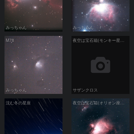
みっちゃん
みっちゃん
M78
夜空は宝石箱(モンキー星雲 NGC2174) Seestar50
みっちゃん
サザンクロス
沈む冬の星座
夜空は宝石箱(オリオン座大星雲 M42) Seestar50