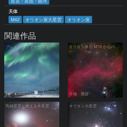
星雲・星団・銀河
天体
M42
オリオン座大星雲
オリオン座
関連作品
ブレイクアップオーロラ
オリオン座の M78 からバーナードループをまたいで LDN1622あたり
駒沢 満晴
今城 雅彦
馬頭星雲と燃える木星雲
オリオン大星雲