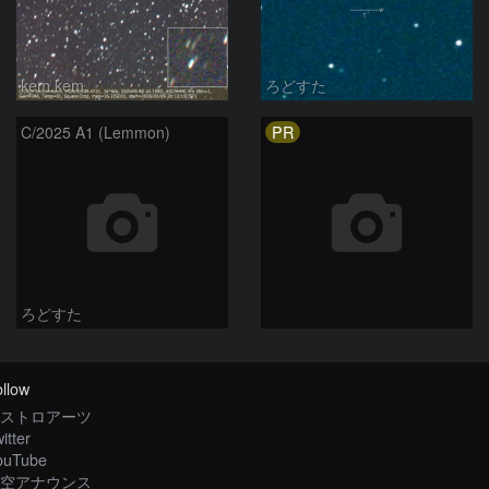
kem.kem
ろどすた
PR
C/2025 A1 (Lemmon)
ろどすた
llow
ストロアーツ
itter
ouTube
空アナウンス