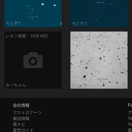
ろどすた
ろどすた
レモン彗星 10月18日
C/2025 A1 (Lemmon)
みっちゃん
モンドシャルナ
会社情報
Fo
アストロアーツ
ア
製品情報
Tw
星ナビ
Y
星空ガイド
星