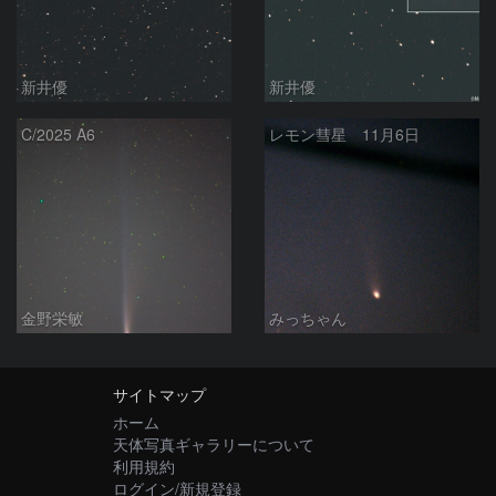
新井優
新井優
C/2025 A6
レモン彗星 11月6日
金野栄敏
みっちゃん
サイトマップ
ホーム
天体写真ギャラリーについて
利用規約
ログイン/新規登録