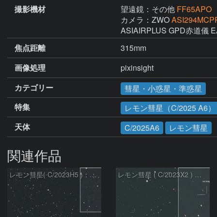
撮影機材
望遠鏡：その他
FF65APO
カメラ：ZWO
ASI294MCP
ASIAIRPLUS GPD赤道儀 E
焦点距離
315mm
画像処理
pixinsight
カテゴリー
彗星・小惑星・準惑星
特集
レモン彗星（C/2025 A6）
天体
C/2025A6
レモン彗星
関連作品
レモン彗星( C/2023H5 )：2026/05/20
レモン彗星 ( C/2023X2 ) の予報位置：2026/05/29