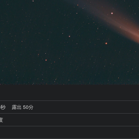
0秒
露出 50分
度