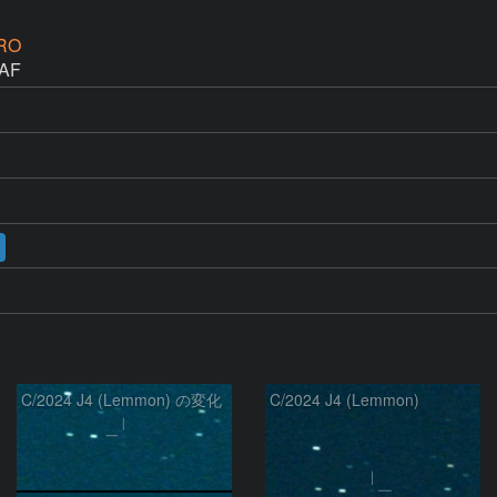
RO
AF 
C/2024 J4 (Lemmon) の変化
C/2024 J4 (Lemmon)