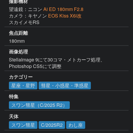
撮影機材
望遠鏡：ニコン
Ai ED 180mm F2.8
カメラ：キヤノン
EOS Kiss X6i改
スカイメモRS
焦点距離
180mm
画像処理
StellaImage 9にて30コマ・メトカーフ処理、
Photoshop CS5にて調整
カテゴリー
星座・星野
彗星・小惑星・準惑星
特集
スワン彗星（C/2025 R2）
天体
スワン彗星
C/2025R2
わし座