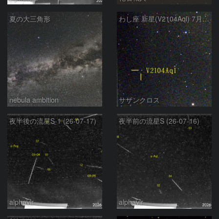
夏の大三角形
わし座 新星(V2104Aql) 7月9日 Seestar50
nebula ambition
サザンクロス
夜半後の流星S-1 (26-07-17)
夜半前の流星S (26-07-16)
alphavir
alphavir