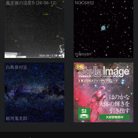
夜半後の流星S (26-06-12)
NGC6852
alphavir
mikoyan
PR
白鳥座付近
銀河鬼太郎