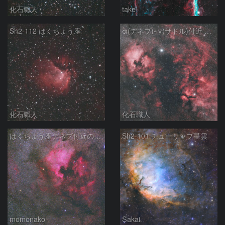
化石職人
take
Sh2-112 はくちょう座
α(デネブ)~γ(サドル)付近 NGC7000 北アメリカ星雲 IC5067~5070 ペリカン星雲 はくちょう座
化石職人
化石職人
はくちょう座デネブ付近の空域 260720
Sh2-101 チューリップ星雲
momonako
Sakai