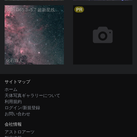
PR
SNR G65.3+5.7 超新星残骸 アルビレオ周辺 はくちょう座
化石職人
サイトマップ
ホーム
天体写真ギャラリーについて
利用規約
ログイン/新規登録
お問い合わせ
会社情報
アストロアーツ