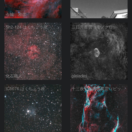
今城 雅彦
alphavir
Sh2-124 はくちょう座
三日月星雲（モノクロ）
化石職人
pleiades
IC5076 はくちょう座
十三夜での網状星雲（ピッカリングの三角）