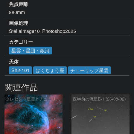
焦点距離
880mm
画像処理
Stellalmage10  Photoshop2025
カテゴリー
星雲・星団・銀河
天体
Sh2-101
はくちょう座
チューリップ星雲
関連作品
クレセント星雲とチューリップ星雲の真ん中あたりにある星雲 NGC6883 ???
夜半前の流星E-1 (26-08-02)