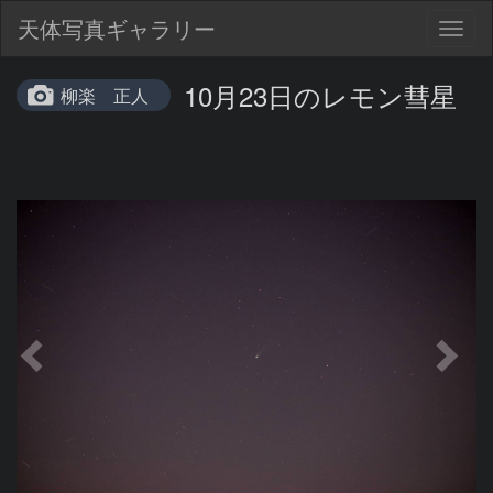
天体写真ギャラリー
Togg
navig
10月23日のレモン彗星
柳楽 正人