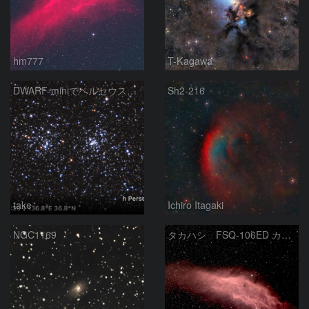
hm777
T-Kagawa
DWARF-miniでペルセウス座の二重星団
Sh2-216
take
Ichiro Itagaki
NGC1169
タカハシ FSQ-106ED カリフォルニア星雲