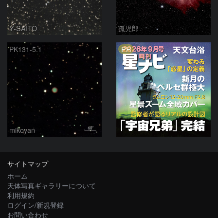
Y-SAITO
孤児郎
PR
PK131-5.1
mikoyan
サイトマップ
ホーム
天体写真ギャラリーについて
利用規約
ログイン/新規登録
お問い合わせ