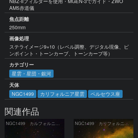
NBZ-IIフィルターを使用・MGEN-3でガイド・ZWO 
AM5赤道儀
焦点距離
250mm
画像処理
ステライメージ9+10（レベル調整、デジタル現像、ピ
ンポイント・トーンカーブ、トーンカーブ等）
カテゴリー
星雲・星団・銀河
天体
NGC1499
カリフォルニア星雲
ペルセウス座
関連作品
NGC1499 カルフォルニア星雲
NGC1499 カリフォルニア星雲