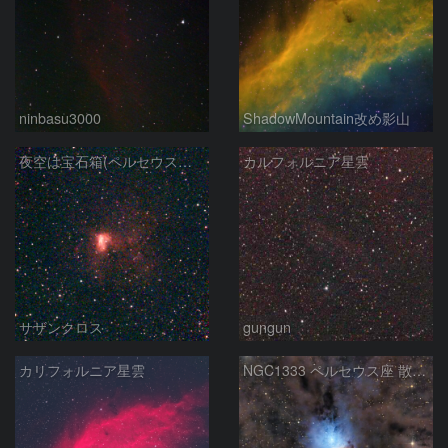
ninbasu3000
ShadowMountain改め影山
夜空は宝石箱(ペルセウス座 NGC1491) Seestar50
カルフォルニア星雲
サザンクロス
gungun
カリフォルニア星雲
NGC1333 ペルセウス座 散光星雲