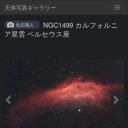
天体写真ギャラリー
Togg
navig
NGC1499 カルフォルニ
化石職人
ア星雲 ペルセウス座