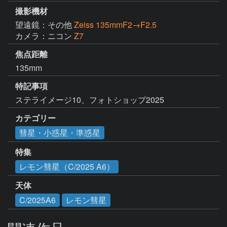
撮影機材
望遠鏡：その他
Zeiss 135mmF2→F2.5
カメラ：ニコン
Z7
焦点距離
135mm
特記事項
ステライメージ10、フォトショップ2025
カテゴリー
彗星・小惑星・準惑星
特集
レモン彗星（C/2025 A6）
天体
C/2025A6
レモン彗星