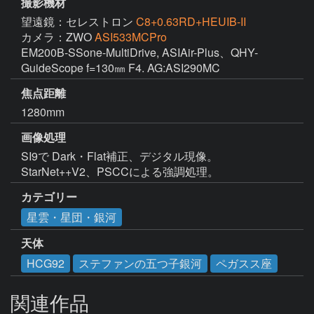
撮影機材
望遠鏡：セレストロン
C8+0.63RD+HEUIB-II
カメラ：ZWO
ASI533MCPro
EM200B-SSone-MultiDrive, ASIAir-Plus、QHY-
GuideScope f=130㎜ F4. AG:ASI290MC 
焦点距離
1280mm
画像処理
SI9で Dark・Flat補正、デジタル現像。
StarNet++V2、PSCCによる強調処理。
カテゴリー
星雲・星団・銀河
天体
HCG92
ステファンの五つ子銀河
ペガスス座
関連作品