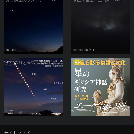
nardis
momonako
PR
夕空の月と金星・木星・水星の接近 2026/6/18
豊田 敏
サイトマップ