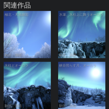
関連作品
極北・天地輝彩
氷瀑、氷柱上に舞うオーロラ
駒沢 満晴
駒沢 満晴
氷柱とオーロラ
峡谷照らす月、オーロラ
駒沢 満晴
駒沢 満晴