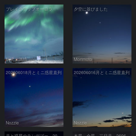
ブレイクアップオーロラ
夕空に並びました
駒沢 満晴
Morimoto
202606018月とミニ惑星直列
202606016月とミニ惑星直列
Nozzie
Nozzie
月と惑星のランデブー 2026/06/19
木星 金星 三日月 260618