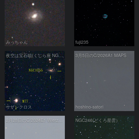
みっちゃん
fuji235
夜空は宝石箱(くじら座 NGC1055) Seestar50
3月5日のC/2026A1 MAPS
サザンクロス
hoshino-satori
2月28日のC/2024E1 Wierzchos
NGC246(どくろ星雲）