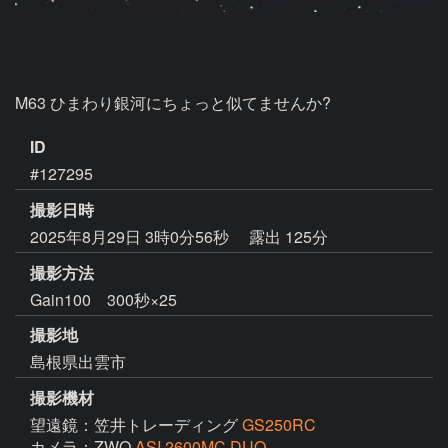
M63 ひまわり銀河にちょっと似てませんか?
ID
#127295
撮影日時
2025年8月29日 3時0分56秒
露出 125分
撮影方法
Gain100 300秒×25
撮影地
島根県出雲市
撮影機材
望遠鏡：笠井トレーディング
GS250RC
カメラ：ZWO
ASI 2600MC DUO