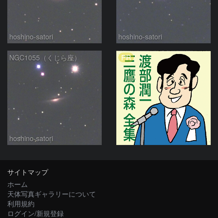
hoshino-satori
hoshino-satori
PR
NGC1055（くじら座）
hoshino-satori
サイトマップ
ホーム
天体写真ギャラリーについて
利用規約
ログイン/新規登録