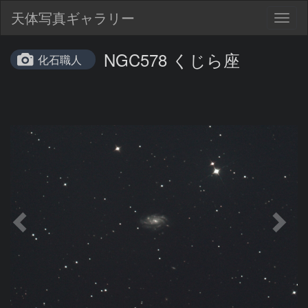
天体写真ギャラリー
Togg
navig
NGC578 くじら座
化石職人